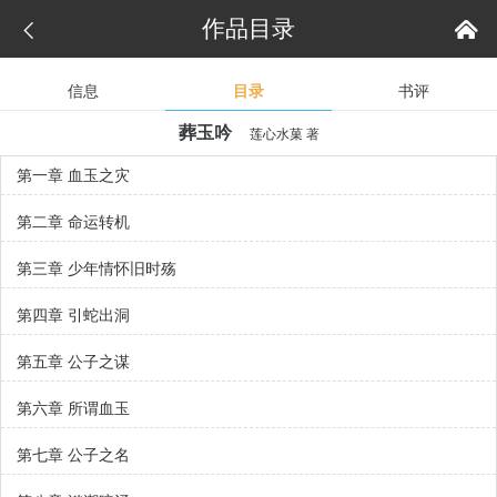
作品目录


信息
目录
书评
葬玉吟
莲心水菓
著
第一章 血玉之灾
第二章 命运转机
第三章 少年情怀旧时殇
第四章 引蛇出洞
第五章 公子之谋
第六章 所谓血玉
第七章 公子之名